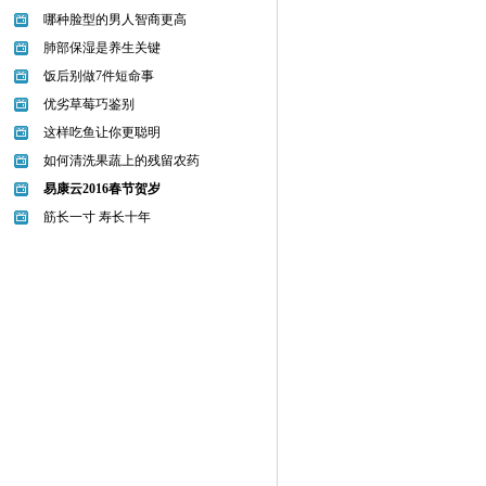
哪种脸型的男人智商更高
肺部保湿是养生关键
饭后别做7件短命事
优劣草莓巧鉴别
这样吃鱼让你更聪明
如何清洗果蔬上的残留农药
易康云2016春节贺岁
筋长一寸 寿长十年