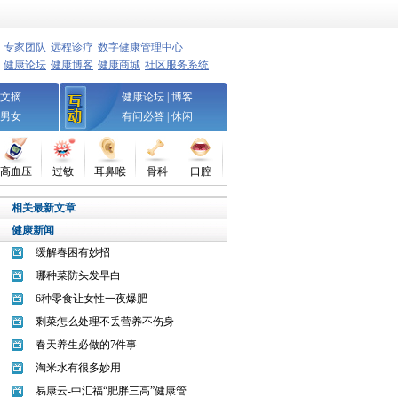
专家团队
远程诊疗
数字健康管理中心
健康论坛
健康博客
健康商城
社区服务系统
文摘
健康论坛
|
博客
男女
有问必答
|
休闲
高血压
过敏
耳鼻喉
骨科
口腔
相关最新文章
健康新闻
缓解春困有妙招
哪种菜防头发早白
6种零食让女性一夜爆肥
剩菜怎么处理不丢营养不伤身
春天养生必做的7件事
淘米水有很多妙用
易康云-中汇福“肥胖三高”健康管