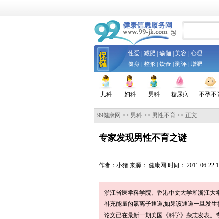
性爱
|
减肥
|
瑜伽
|
美容
|
心理
健身
|
整形
|
饮食
|
测评
|
增肥
儿科
妇科
男科
糖尿病
不孕不
99健康网
>>
男科
>>
男性不育
>> 正文
专家发现男性不育之谜
作者：
小猪
来源：
健康网
时间： 2011-06-22 11
浙江省医学科学院、香港中文大学和浙江大
补充能量的氯离子通道,如果该通道一旦发生
论文已在最新一期美国《科学》杂志发表。专