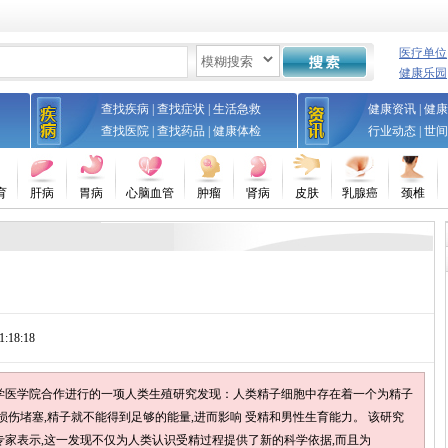
医疗单位
健康乐园
查找疾病
|
查找症状
|
生活急救
健康资讯
|
健康
查找医院
|
查找药品
|
健康体检
行业动态
|
世间
育
肝病
胃病
心脑血管
肿瘤
肾病
皮肤
乳腺癌
颈椎
:18:18
学医学院合作进行的一项人类生殖研究发现：人类精子细胞中存在着一个为精子
损伤堵塞,精子就不能得到足够的能量,进而影响 受精和男性生育能力。 该研究
家表示,这一发现不仅为人类认识受精过程提供了新的科学依据,而且为