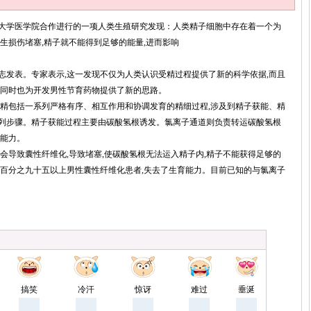
学医学院合作进行的一项人类生殖研究发现：人类精子细胞中存在着一个为
生损伤堵塞,精子就不能得到足够的能量,进而影响
表。专家表示,这一发现不仅为人类认识受精过程提供了新的科学依据,而且
,同时也为开发男性节育药物提供了新的思路。
包括一系列严格有序、相互作用和协调发育的精细过程,涉及到精子获能、精
列步骤。精子获能过程主要由碳酸氢根诱发。氯离子通道则负责转运碳酸氢根
育能力。
导致囊性纤维化,导致堵塞,使碳酸氢根无法运入精子内,精子不能获得足够的
。百分之九十五以上男性囊性纤维化患者,失去了生育能力。目前已知的与氯离子
搞笑
冷汗
惊讶
难过
垂涎